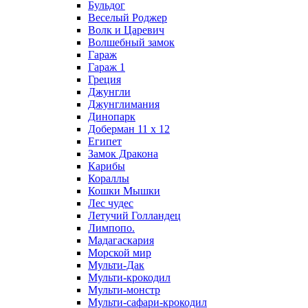
Бульдог
Веселый Роджер
Волк и Царевич
Волшебный замок
Гараж
Гараж 1
Греция
Джунгли
Джунглимания
Динопарк
Доберман 11 х 12
Египет
Замок Дракона
Карибы
Кораллы
Кошки Мышки
Лес чудес
Летучий Голландец
Лимпопо.
Мадагаскария
Морской мир
Мульти-Дак
Мульти-крокодил
Мульти-монстр
Мульти-сафари-крокодил