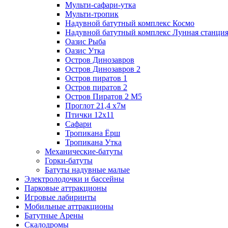
Мульти-сафари-утка
Мульти-тропик
Надувной батутный комплекс Космо
Надувной батутный комплекс Лунная станци
Оазис Рыба
Оазис Утка
Остров Динозавров
Остров Динозавров 2
Остров пиратов 1
Остров пиратов 2
Остров Пиратов 2 M5
Проглот 21,4 х7м
Птички 12х11
Сафари
Тропикана Ёрш
Тропикана Утка
Механические-батуты
Горки-батуты
Батуты надувные малые
Электролодочки и бассейны
Парковые аттракционы
Игровые лабиринты
Мобильные аттракционы
Батутные Арены
Скалодромы