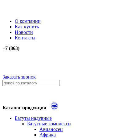
О компании
Как купить
Новости
Контакты
+7 (863)
276-74-03
276-74-13
+79034012911
+79614262903
Заказать звонок
Каталог продукции
Батуты надувные
Батутные комплексы
Авианосец
Африка