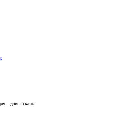
х
для ледового катка