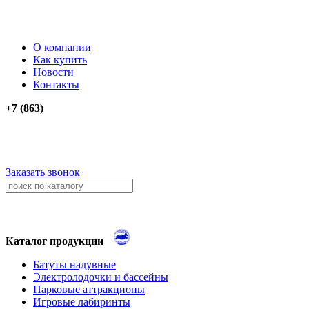
О компании
Как купить
Новости
Контакты
+7 (863)
276-74-03
276-74-13
+79034012911
+79614262903
Заказать звонок
Каталог продукции
Батуты надувные
Электролодочки и бассейны
Парковые аттракционы
Игровые лабиринты