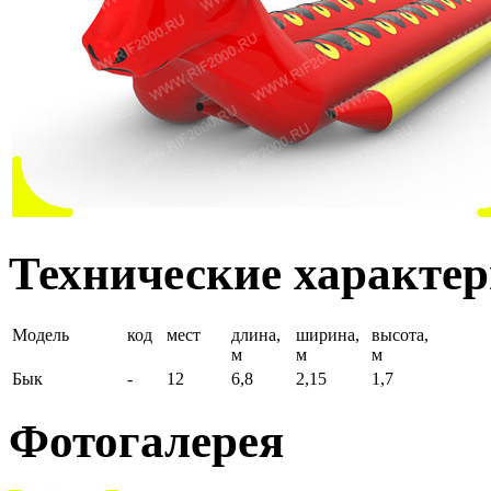
Технические характе
Модель
код
мест
длина,
ширина,
высота,
м
м
м
Бык
-
12
6,8
2,15
1,7
Фотогалерея