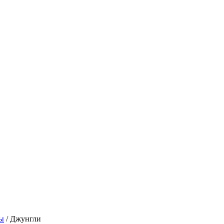
ы
/ Джунгли