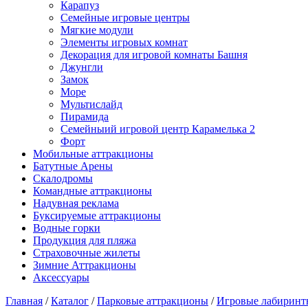
Карапуз
Семейные игровые центры
Мягкие модули
Элементы игровых комнат
Декорация для игровой комнаты Башня
Джунгли
Замок
Море
Мультислайд
Пирамида
Семейныий игровой центр Карамелька 2
Форт
Мобильные аттракционы
Батутные Арены
Скалодромы
Командные аттракционы
Надувная реклама
Буксируемые аттракционы
Водные горки
Продукция для пляжа
Страховочные жилеты
Зимние Аттракционы
Аксессуары
Главная
/
Каталог
/
Парковые аттракционы
/
Игровые лабиринт