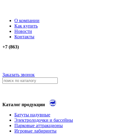
О компании
Как купить
Новости
Контакты
+7 (863)
276-74-03
276-74-13
+79034012911
+79614262903
Заказать звонок
Каталог продукции
Батуты надувные
Электролодочки и бассейны
Парковые аттракционы
Игровые лабиринты