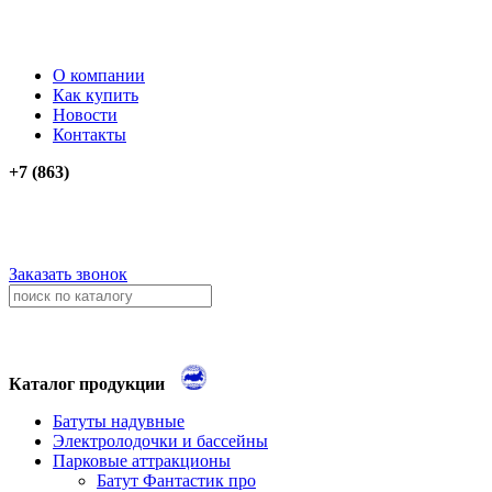
О компании
Как купить
Новости
Контакты
+7 (863)
276-74-03
276-74-13
+79034012911
+79614262903
Заказать звонок
Каталог продукции
Батуты надувные
Электролодочки и бассейны
Парковые аттракционы
Батут Фантастик про