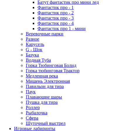
Батут фантастик про мини лед
Фантастик про - 1
Фантастик про - 2
Фантастик про - 3
Фантастик про - 4
Фантастик про 1 - мини
Веревочные парки
Разное
Карусель
G - Шок
Базука
Водная Туба
Горка Тюбинговая Болид
Горка тюбинговая Трактор
Медленная река
Мишень Электронная
Павильон для тира
Паук
Плавающие шары
Пушка для тира
Роллер
Рыбалочка
Сфера
Шуточный выстрел
Игровые лабиринты